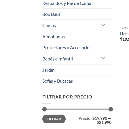
Respaldos y Pie de Cama
Box Baúl
Camas
JARD
Hama
Almohadas
$
19,
Protectores y Accesorios
Bebés e Infantil
Jardín
Sofás y Butacas
FILTRAR POR PRECIO
Precio
Precio
Precio:
$19,990
—
FILTRAR
mínimo
máximo
$21,990