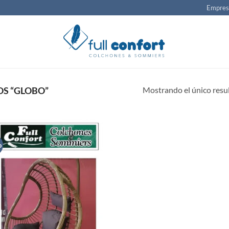
Empre
Mostrando el único resu
S “GLOBO”
o
AÑADIR
A LA
LISTA
DE
DESEOS