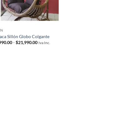
ÍN
ca Sillón Globo Colgante
Rango
990.00
-
$
21,990.00
Iva Inc.
de
precios:
desde
$19,990.00
hasta
$21,990.00