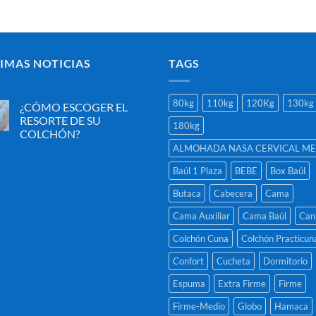
IMAS NOTICIAS
TAGS
80kg
110kg
120Kg
130kg
¿CÓMO ESCOGER EL
RESORTE DE SU
180kg
COLCHÓN?
ALMOHADA NASA CERVICAL M
No
hay
comentarios
Baúl 1 Plaza
BEBE
Box Baúl
en
¿CÓMO
Butaca
Cabecera
Cama
ESCOGER
EL
RESORTE
Cama Auxiliar
Cama Baúl
Can
DE
SU
Colchón Cuna
Colchón Practicun
COLCHÓN?
Confort
Cucheta
Dormitorio
Espuma
Extra Firme
Firme
Firme-Medio
Globo
Hamaca