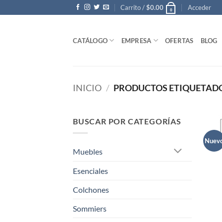
Saltar
Carrito /
$
0.00
Acceder
0
al
contenido
CATÁLOGO
EMPRESA
OFERTAS
BLOG
INICIO
/
PRODUCTOS ETIQUETADO
BUSCAR POR CATEGORÍAS
Nuev
Muebles
Esenciales
Colchones
Sommiers