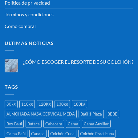
Política de privacidad
Términos y condiciones
Cómo comprar
ÚLTIMAS NOTICIAS
¿CÓMO ESCOGER EL RESORTE DE SU COLCHÓN?
No
hay
comentarios
en
¿CÓMO
TAGS
ESCOGER
EL
RESORTE
DE
80kg
110kg
120Kg
130kg
180kg
SU
COLCHÓN?
ALMOHADA NASA CERVICAL MEDA
Baúl 1 Plaza
BEBE
Box Baúl
Butaca
Cabecera
Cama
Cama Auxiliar
Cama Baúl
Canape
Colchón Cuna
Colchón Practicuna