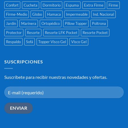
Confort
Cucheta
Dormitorio
Espuma
Extra Firme
Firme
Firme-Medio
Globo
Hamaca
Impermeable
Ind. Nacional
Jardín
Marinera
Ortopédico
Pillow Topper
Poltrona
Protector
Resorte
Resorte LFK Pocket
Resorte Pocket
Respaldo
Sofá
Topper Visco Gel
Visco Gel
SUSCRIPCIONES
Suscríbete para recibir nuestras novedades y ofertas.